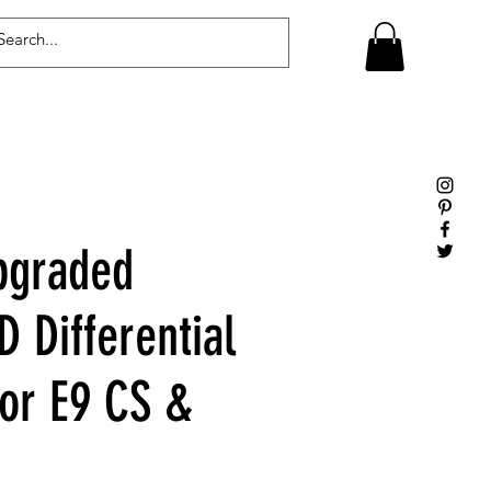
Log In
graded
 Differential
or E9 CS &