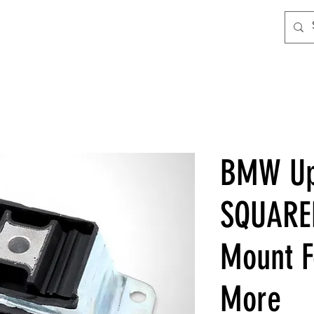
BMW Up
SQUARED
Mount F
More