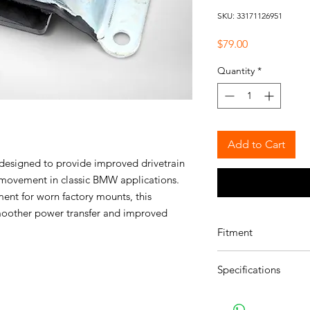
SKU: 33171126951
Price
$79.00
Quantity
*
Add to Cart
designed to provide improved drivetrain
l movement in classic BMW applications.
ent for worn factory mounts, this
oother power transfer and improved
Fitment
Fits the following veh
Specifications
E12:
Details on E12
E12 528i Sedan, U.S.
E12 530i Sedan, U.S.
Shape