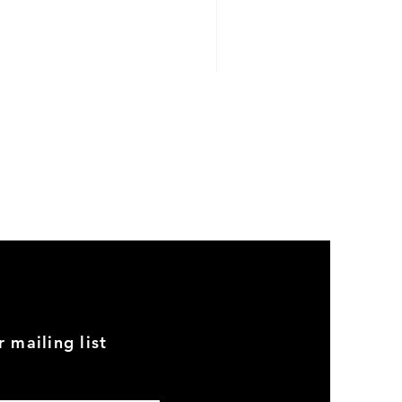
o
uro
o
ro
uro
ro
GOOD
USED
ro
Genuine
BMW
uro
2002
Black
ro
Armrest
Set
ro
With
Chrome
Euro
Caps
r mailing list