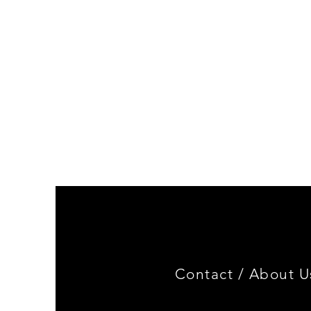
Genuine
BMW
Miniature
3.0
CSL
Limited
Edition
Contact /
About U