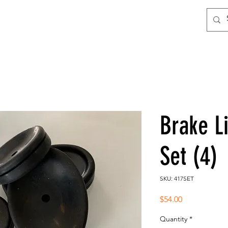
Brake L
Set (4)
SKU: 417SET
Price
$54.00
Quantity
*