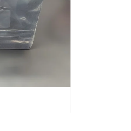
.S.
.S.
uro
uro
uro
uro
S.