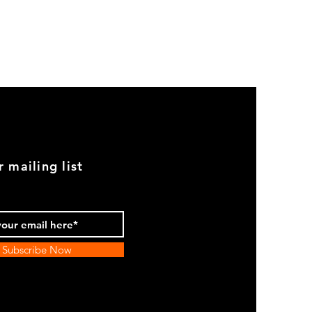
S.
GOOD
USED
Genuine
BMW
2002
Black
Armrest
Set
With
Chrome
Caps
r mailing list
S.
.
o
uro
o
ro
Subscribe Now
uro
ro