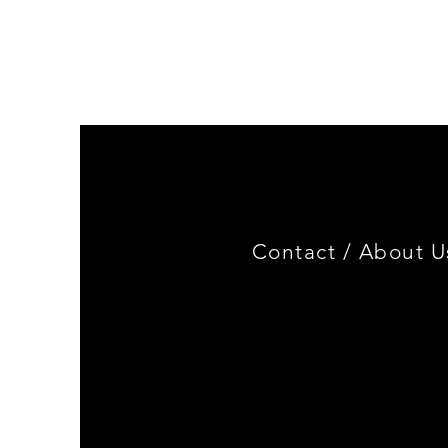
Genuine
BMW
Miniature
3.0
CSL
Limited
Edition
Contact /
About U