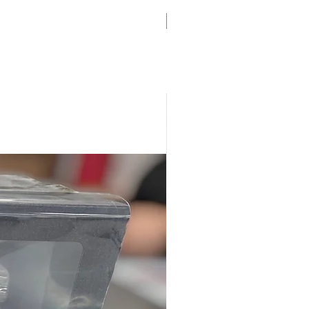
ro
Genuine BMW!
ro
uro
ro
, Euro
ro
uro
ro
, Euro