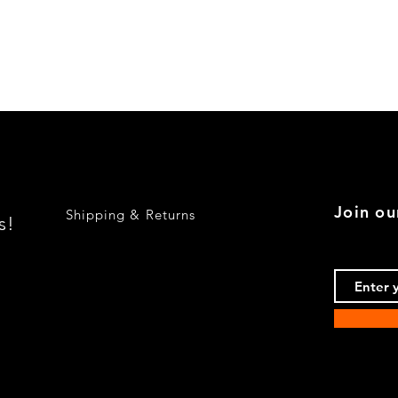
E3 3.0SBav Sedan, U.
E3 3.0Si Sedan, U.S.
E3 2.8L Sedan, Euro
Quick View
E3 2500 Sedan, Euro
E3 2800 Sedan, Euro
E3 3.0L Sedan, Euro
E3 3.0S Sedan, Euro
E3 3.0Si Sedan, Euro
E3 3.3L Sedan, Euro
E3 3.3Li Sedan, Euro
E9:
Details on E9
Join ou
Shipping & Returns
s!
E9 2800CS Coupe, U.
E9 3.0CS Coupe, U.S
E9 2.5CS Coupe, Eur
E9 2800CS Coupe, E
E9 3.0CS Coupe, Eur
E9 3.0CSi Coupe, Eu
E9 3.0CSiL Coupe, E
E9 3.0CSL Coupe, Eu
NK:
Details on NK
NK 2000 Sedan, U.S.